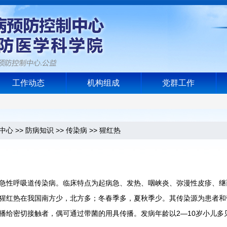
工作动态
机构组成
党群工作
中心
>>
防病知识
>>
传染病
>>
猩红热
性呼吸道传染病。临床特点为起病急、发热、咽峡炎、弥漫性皮疹、继而
猩红热在我国南方少，北方多；冬春季多，夏秋季少。其传染源为患者和
播给密切接触者，偶可通过带菌的用具传播。发病年龄以2—10岁小儿多