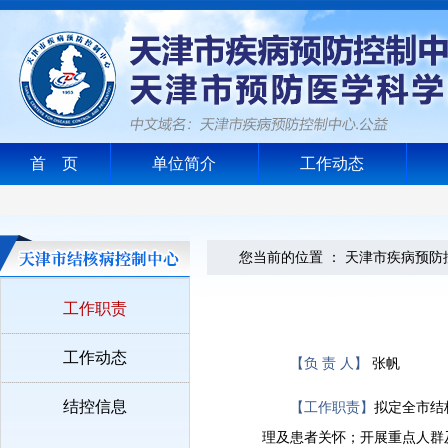
首 页
单位简介
工作动态
您当前的位置 ：
天津市疾病预防
工作职责
工作动态
【负 责 人】
张帆
结控信息
【工作职责】
拟定全市结
理及患者关怀；开展重点人群