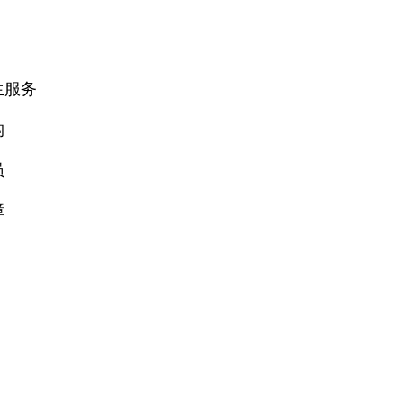
服务
构
员
障