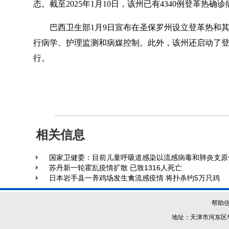
态。截至2025年1月10日，该州已有4340例登革热确
巴西卫生部1月9日宣布在圣保罗州设立登革热和其
行病学、护理监测和病媒控制。此外，该州还启动了
行。
相关信息
国家卫健委：目前儿童呼吸道感染以流感病毒和肺炎支原
苏丹新一轮霍乱疫情扩散 已致1316人死亡
日本岩手县一养鸡场发生禽流感疫情 将扑杀约5万只鸡
帮助
地址：天津市河东区华