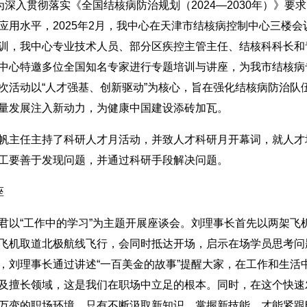
深入贯彻落实《全国结核病防治规划（2024—2030年）》要
应用水平，2025年2月，我中心在天津市结核病控制中心三楼
训，我中心专业技术人员、部分区疾控主管主任、结核科科长和青
中心特邀多位全国知名专家进行专题培训与讲座，为我市结核病
次活动以“人才强基、创新驱动”为核心，旨在强化结核病防治队
量发展注入新动力，为健康中国建设添砖加瓦。
主任主持了科研人才月活动，并致人才科研月开幕词，就人才
工要善于发现问题，并通过科研手段解决问题。
座
“工作中的学习”为主题开展座谈会。刘理事长首先以两架飞
飞机取道北极航线飞行，会同时抵达开场，启示在场学员思考问
，刘理事长通过讲述“一百美金的故事”提醒大家，在工作和生活
及擅长领域，这是我们在职场中立足的根本。同时，在这个快速
万变的职场环境，只有不断汲取新知识、掌握新技能，才能紧跟