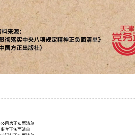
办公用房正负面清单
庆事宜正负面清单