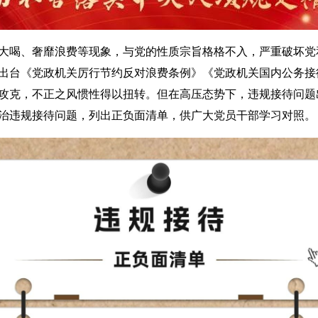
大喝、奢靡浪费等现象，与党的性质宗旨格格不入，严重破坏党
出台《党政机关厉行节约反对浪费条例》《党政机关国内公务接
攻克，不正之风惯性得以扭转。但在高压态势下，违规接待问题
治违规接待问题，
列出正负面清单，供广大党员干部学习对照。