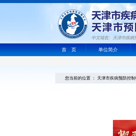
首 页
单位简介
您当前的位置 ：
天津市疾病预防控制