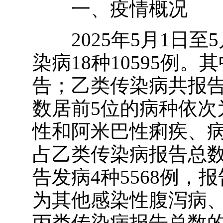
一、疫情概况
2025
年
5
月
1
日至
5
染病
18
种
10595
例。其
告；乙类传染病共报
数居前
5
位的病种依次
性和阿米巴性痢疾、
占乙类传染病报告总
告发病
4
种
5568
例，报
为其他感染性腹泻病
丙类传染病报告总数