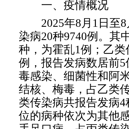
一、疫情概况
2025
年
8
月
1
日至
8
染病
20
种
9740
例。其
种，为霍乱
1
例；乙类
例，报告发病数居前
5
毒感染、细菌性和阿
结核、梅毒，占乙类
类传染病共报告发病
4
位的病种依次为其他
手足口病，占丙类传