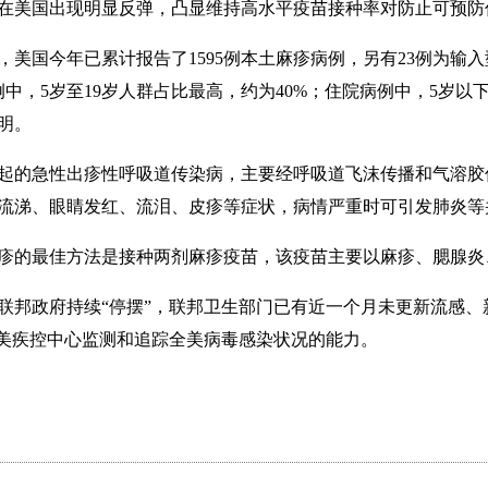
在美国出现明显反弹，凸显维持高水平疫苗接种率对防止可预防
美国今年已累计报告了1595例本土麻疹病例，另有23例为输入
中，5岁至19岁人群占比最高，约为40%；住院病例中，5岁以
明。
的急性出疹性呼吸道传染病，主要经呼吸道飞沫传播和气溶胶
流涕、眼睛发红、流泪、皮疹等症状，病情严重时可引发肺炎等
的最佳方法是接种两剂麻疹疫苗，该疫苗主要以麻疹、腮腺炎
邦政府持续“停摆”，联邦卫生部门已有近一个月未更新流感、
弱美疾控中心监测和追踪全美病毒感染状况的能力。