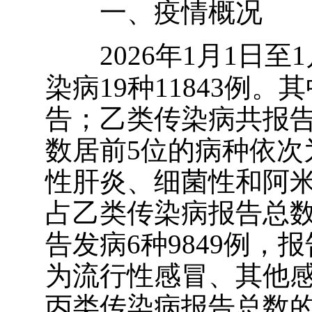
一、疫情概况
2026
年
1
月
1
日至
1
染病
19
种
11843
例。其
告；乙类传染病共报
数居前
5
位的病种依次
性肝炎、细菌性和阿
占乙类传染病报告总
告发病
6
种
9849
例，报
为流行性感冒、其他
丙类传染病报告总数