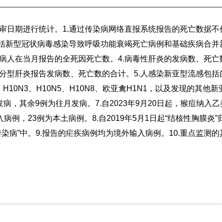
审日期进行统计。1.通过传染病网络直报系统报告的死亡数据不
包括新型冠状病毒感染导致呼吸功能衰竭死亡病例和基础疾病合并
病人在当月报告的全死因死亡数。4.病毒性肝炎的发病数、死亡
型肝炎报告发病数、死亡数的合计。5.人感染新亚型流感包括的病
N2、H10N3、H10N5、H10N8、欧亚禽H1N1，以及发现的其他
病，其余9例为往月发病。7.自2023年9月20日起，猴痘纳入
病例，23例为本土病例。8.自2019年5月1日起“结核性胸膜
染病”中。9.报告的疟疾病例均为境外输入病例。10.重点监测的