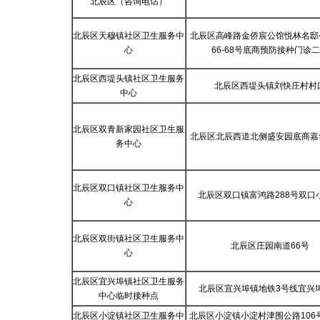
北辰区（咨询电话）
北辰区天穆镇社区卫生服务中
北辰区高峰路金侨宸公馆悦林名邸
心
66-68号底商预防接种门诊
北辰区西堤头镇社区卫生服务
北辰区西堤头镇刘快庄村村
中心
北辰区双青新家园社区卫生服
北辰区北辰西道北侧盛安园底商嘉
务中心
北辰区双口镇社区卫生服务中
北辰区双口镇富鸿路288号双口
心
北辰区双街镇社区卫生服务中
北辰区庄园南道66号
心
北辰区宜兴埠镇社区卫生服务
北辰区宜兴埠镇地铁3号线宜兴
中心临时接种点
北辰区小淀镇社区卫生服务中
北辰区小淀镇小淀村津围公路106