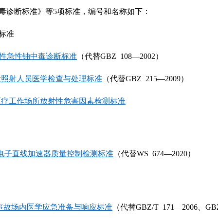
毒诊断标准
》等
5
项
标准
，编号和名称如下：
标准
职业性急性铀
中毒
诊
断标准
（代替
GBZ 1
08
—20
02）
量照射人员医学检查与处理标准
（代替
GBZ 215—2009）
医疗工作场所放射性危害因素检测标准
电子直线加速器质量控制检测标准
（代替
WS 674—2020
）
事故场内医学应急准备与响应标准
（代替
GBZ/T 171—2006、GBZ