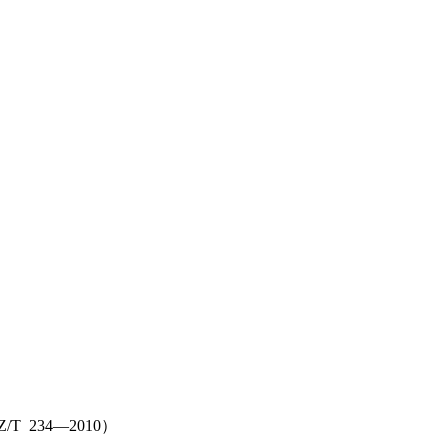
/T 234—2010
）