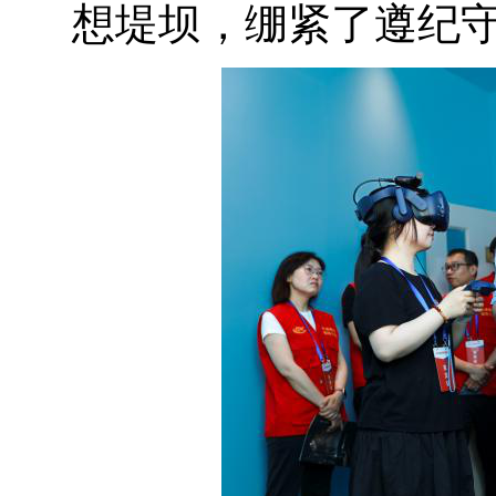
想堤坝，绷紧了遵纪