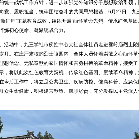
统一战线工作方针，进一步加强党外知识分子思想政治引领，
向党、履职担当，筑牢团结奋斗的共同思想根基，6月27日，九
进新征程”主题教育成效，组织开展“缅怀革命先烈、传承红色基因
淬炼初心使命、凝聚统战合力。
活动中，九三学社市疾控中心支社全体社员走进爨岭庙烈士陵
岁月。在庄严肃穆的烈士陵园内，全体人员怀着崇敬之心缅怀革
理想信念、无私奉献的家国情怀和奋勇拼搏的革命精神，接受了
示，将以此次红色教育为契机，传承红色基因、赓续革命精神，
在今后工作中，将立足公共卫生、疾病防控、健康科普、应急保
群众生命健康，积极建言献策、履职尽责，充分发挥民主党派人