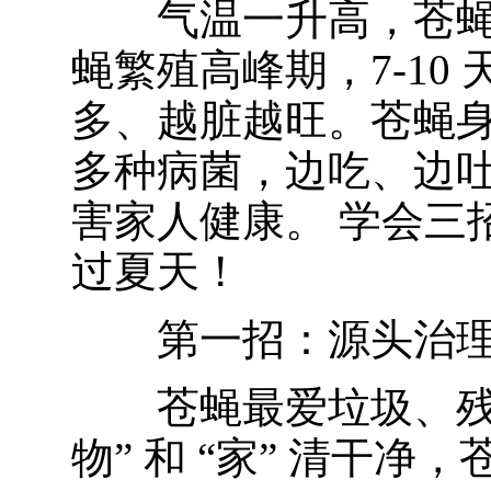
气温一升高，苍蝇就 “
蝇繁殖高峰期，7-10
多、越脏越旺。苍蝇
多种病菌，边吃、边
害家人健康。 学会三
过夏天！
第一招：源头治理 
苍蝇最爱垃圾、残渣
物” 和 “家” 清干净